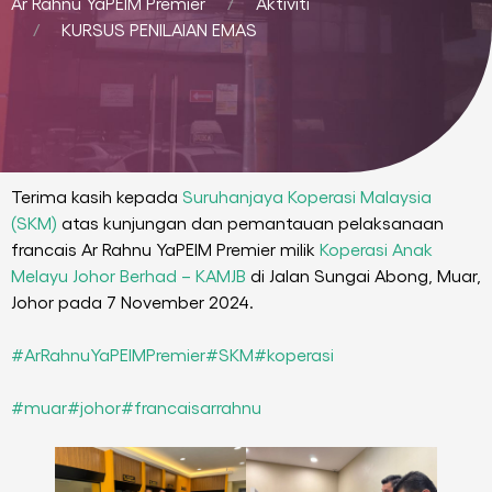
Ar Rahnu YaPEIM Premier
Aktiviti
KURSUS PENILAIAN EMAS
Terima kasih kepada
Suruhanjaya Koperasi Malaysia
(SKM)
atas kunjungan dan pemantauan pelaksanaan
francais Ar Rahnu YaPEIM Premier milik
Koperasi Anak
Melayu Johor Berhad – KAMJB
di Jalan Sungai Abong, Muar,
Johor pada 7 November 2024.
#ArRahnuYaPEIMPremier
#SKM
#koperasi
#muar
#johor
#francaisarrahnu